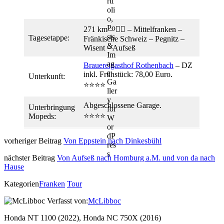
271 km – 👍🏼 – Mittelfranken –
Tagesetappe:
Fränkische Schweiz – Pegnitz –
Wisent – Aufseß
Brauereigasthof Rothenbach
– DZ
inkl. Frühstück: 78,00 Euro.
Unterkunft:
⭐️⭐️⭐️⭐️
Abgeschlossene Garage.
Unterbringung
⭐️⭐️⭐️⭐️
Mopeds:
vorheriger Beitrag
Von Eppstein nach Dinkesbühl
nächster Beitrag
Von Aufseß nach Homburg a.M. und von da nach
Hause
Kategorien
Franken
Tour
Verfasst von:
McLibboc
Honda NT 1100 (2022), Honda NC 750X (2016)