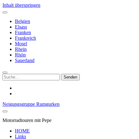
Inhalt überspringen
Belgien
Elsass
Franken
Frankreich
Mosel
Rhein
Rhön
Sauerland
Suchen
nach:
youtube
mastodon
Neigungsgruppe Rumgurken
Motorradtouren mit Pepe
HOME
Links