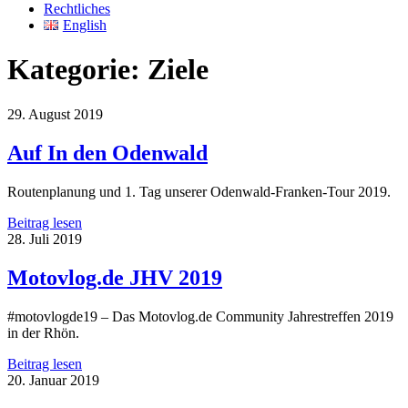
Rechtliches
English
Kategorie:
Ziele
29. August 2019
Auf In den Odenwald
Routenplanung und 1. Tag unserer Odenwald-Franken-Tour 2019.
Auf
Beitrag lesen
In
28. Juli 2019
den
Odenwald
Motovlog.de JHV 2019
#motovlogde19 – Das Motovlog.de Community Jahrestreffen 2019
in der Rhön.
Motovlog.de
Beitrag lesen
JHV
20. Januar 2019
2019