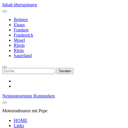
Inhalt überspringen
Belgien
Elsass
Franken
Frankreich
Mosel
Rhein
Rhön
Sauerland
Suchen
nach:
youtube
mastodon
Neigungsgruppe Rumgurken
Motorradtouren mit Pepe
HOME
Links