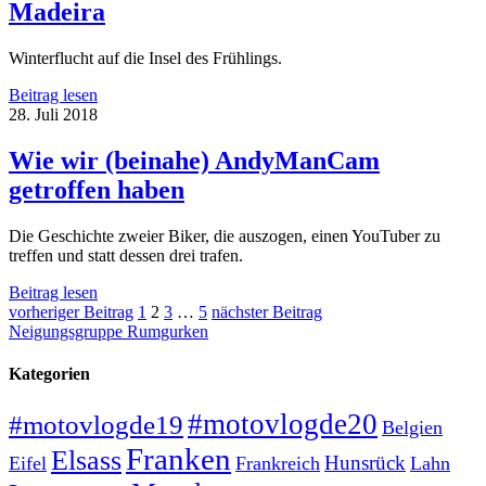
Madeira
Winterflucht auf die Insel des Frühlings.
Madeira
Beitrag lesen
28. Juli 2018
Wie wir (beinahe) AndyManCam
getroffen haben
Die Geschichte zweier Biker, die auszogen, einen YouTuber zu
treffen und statt dessen drei trafen.
Wie
Beitrag lesen
Seitennummerierung
wir
vorheriger Beitrag
1
2
3
…
5
nächster Beitrag
(beinahe)
Neigungsgruppe Rumgurken
der
AndyManCam
Beiträge
getroffen
Kategorien
haben
#motovlogde20
#motovlogde19
Belgien
Franken
Elsass
Hunsrück
Eifel
Frankreich
Lahn